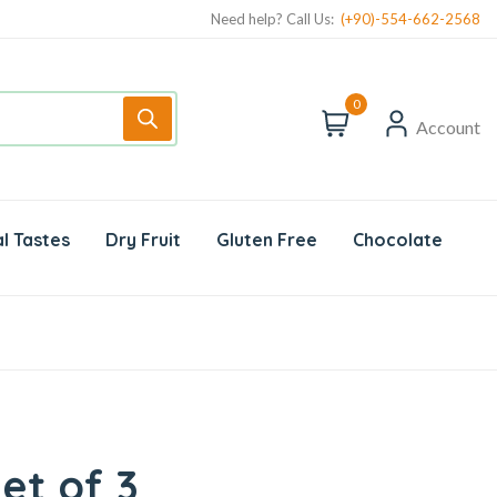
Need help? Call Us:
(+90)-554-662-2568
0
Account
l Tastes
Dry Fruit
Gluten Free
Chocolate
et of 3