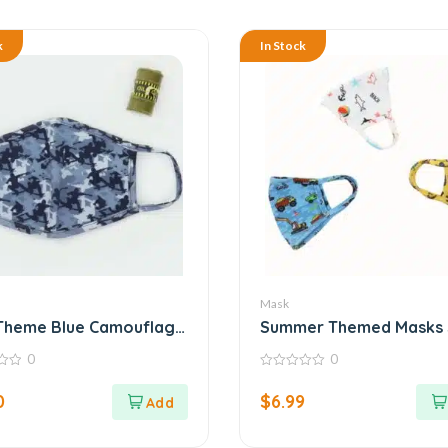
k
In Stock
Mask
 Theme Blue Camouflage
Summer Themed Masks 
of 3
0
0
0
out
0
$
6.99
of
5