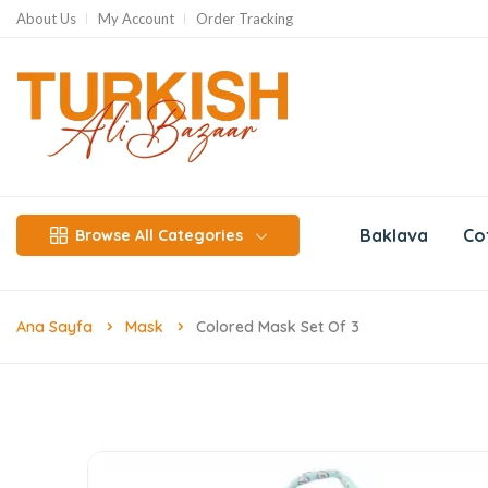
About Us
My Account
Order Tracking
Baklava
Co
Browse All Categories
Ana Sayfa
Mask
Colored Mask Set Of 3